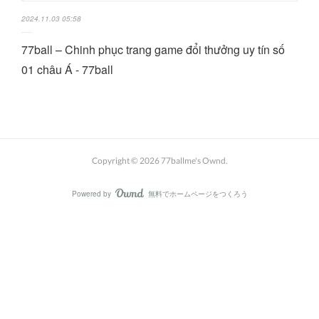
2024.11.03 05:58
77ball – Chinh phục trang game đổi thưởng uy tín số
01 châu Á - 77ball
Copyright ©
2026
77ballme's Ownd
.
Powered by
無料でホームページをつくろう
AmebaOwnd
フォロー